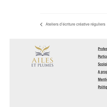
Ateliers d’écriture créative réguliers
Profe
Partic
Scola
A pro
Menti
Politi