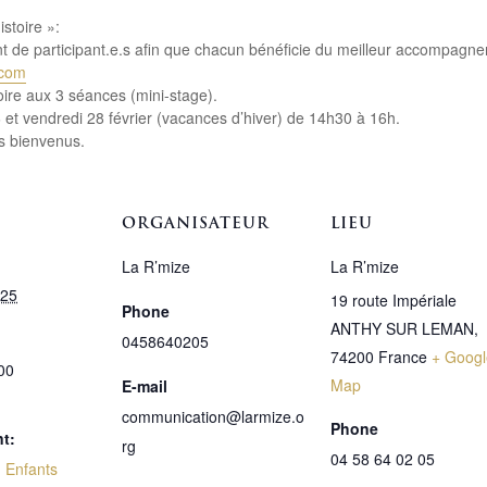
istoire »:
nt de participant.e.s afin que chacun bénéficie du meilleur accompagn
.com
toire aux 3 séances (mini-stage).
6 et vendredi 28 février (vacances d’hiver) de 14h30 à 16h.
ns bienvenus.
ORGANISATEUR
LIEU
La R’mize
La R’mize
025
19 route Impériale
Phone
ANTHY SUR LEMAN
,
0458640205
74200
France
+ Googl
00
Map
E-mail
communication@larmize.o
Phone
t:
rg
04 58 64 02 05
,
Enfants