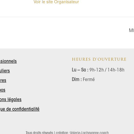
Voir le site Organisateur
Mi
HEURES D’OUVERTURE
ssionnels
Lu – Sa :
9h-12h / 14h-18h
uliers
Dim :
Fermé
ires
pos
ons légales
que de confidentialité
Tous droits résevés | création :
Valerie-Lachavanne.coach